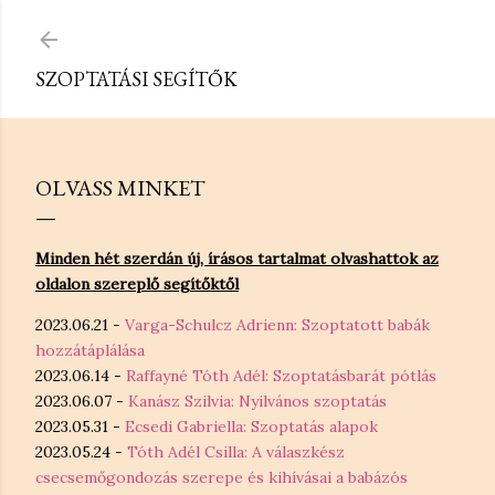
Ugrás a fő tartalomra
SZOPTATÁSI SEGÍTŐK
OLVASS MINKET
Minden hét szerdán új, írásos tartalmat olvashattok az
oldalon szereplő segítőktől
2023.06.21 -
Varga-Schulcz Adrienn: Szoptatott babák
hozzátáplálása
2023.06.14 -
Raffayné Tóth Adél: Szoptatásbarát pótlás
2023.06.07 -
Kanász Szilvia: Nyilvános szoptatás
2023.05.31 -
Ecsedi Gabriella: Szoptatás alapok
2023.05.24 -
Tóth Adél Csilla: A válaszkész
csecsemőgondozás szerepe és kihívásai a babázós