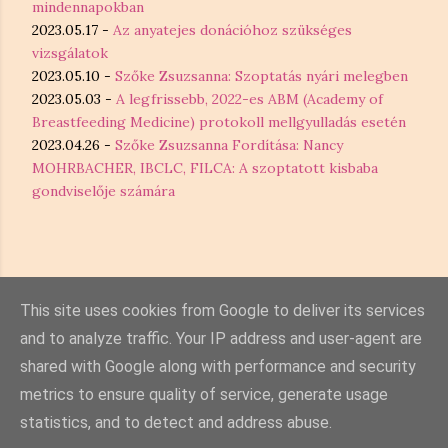
mindennapokban
2023.05.17 -
Az anyatejes donációhoz szükséges
vizsgálatok
2023.05.10 -
Szőke Zsuzsanna: Szoptatás nyári melegben
2023.05.03 -
A legfrissebb, 2022-es ABM (Academy of
Breastfeeding Medicine) protokoll mellgyulladás esetén
2023.04.26 -
Szőke Zsuzsanna Fordítása: Nancy
MOHRBACHER, IBCLC, FILCA: A szoptatott kisbaba
gondviselője számára
This site uses cookies from Google to deliver its services
and to analyze traffic. Your IP address and user-agent are
shared with Google along with performance and security
metrics to ensure quality of service, generate usage
statistics, and to detect and address abuse.
Üzemeltető: Blogger