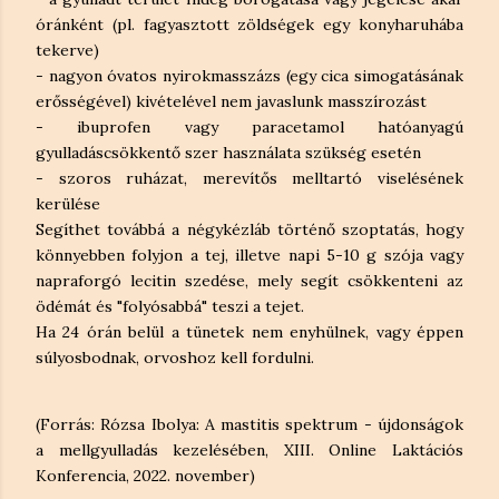
óránként (pl. fagyasztott zöldségek egy konyharuhába
tekerve)
- nagyon óvatos nyirokmasszázs (egy cica simogatásának
erősségével) kivételével nem javaslunk masszírozást
- ibuprofen vagy paracetamol hatóanyagú
gyulladáscsökkentő szer használata szükség esetén
- szoros ruházat, merevítős melltartó viselésének
kerülése
Segíthet továbbá a négykézláb történő szoptatás, hogy
könnyebben folyjon a tej, illetve napi 5-10 g szója vagy
napraforgó lecitin szedése, mely segít csökkenteni az
ödémát és "folyósabbá" teszi a tejet.
Ha 24 órán belül a tünetek nem enyhülnek, vagy éppen
súlyosbodnak, orvoshoz kell fordulni.
(Forrás: Rózsa Ibolya: A mastitis spektrum - újdonságok
a mellgyulladás kezelésében, XIII. Online Laktációs
Konferencia, 2022. november)