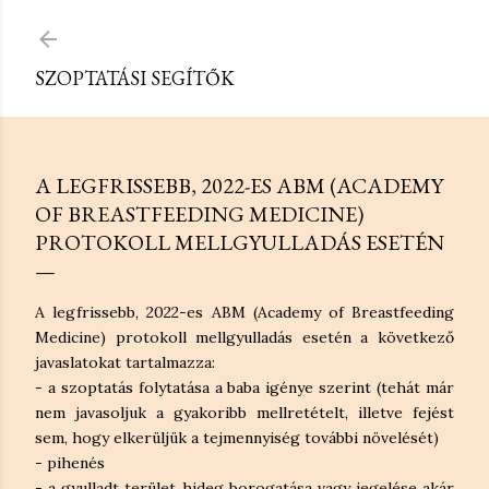
Ugrás a fő tartalomra
SZOPTATÁSI SEGÍTŐK
A LEGFRISSEBB, 2022-ES ABM (ACADEMY
OF BREASTFEEDING MEDICINE)
PROTOKOLL MELLGYULLADÁS ESETÉN
A legfrissebb, 2022-es ABM (Academy of Breastfeeding
Medicine) protokoll mellgyulladás esetén a következő
javaslatokat tartalmazza:
- a szoptatás folytatása a baba igénye szerint (tehát már
nem javasoljuk a gyakoribb mellretételt, illetve fejést
sem, hogy elkerüljük a tejmennyiség további növelését)
- pihenés
- a gyulladt terület hideg borogatása vagy jegelése akár