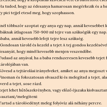
Ha tudod, hogy az édesanya hamarosan megérkezik és a ba
y pici tejjel etesd meg, hogy szophasson.
nél többször szoptat egy anya egy nap, annál kevesebbet ke
báknak átlagosan 750-900 ml tejre van szükségük egy nap.
sbaba, annál kevesebb lefejt tejre lesz szükség.
 Gondosan tárold és kezeld a tejet A tej gondos kezelésév
esanyát, hogy minél kevesebb menjen veszendőbe.
Tudasd az anyával, ha a baba rendszeresen kevesebb tejet 
tárolójában van.
Kövesd a tejtárolási irányelveket, amiket az anya megoszt 
Finoman és fokozatosan olvaszd ki és melegítsd a tejet, al
verd a tejet, sose rázd.
tejet lehet hűtőszekrényben, vagy előző éjszaka kiolvaszta
vasztani/melegíteni:
Tartsd a tárolóedényt meleg folyóvíz alá néhány percre.