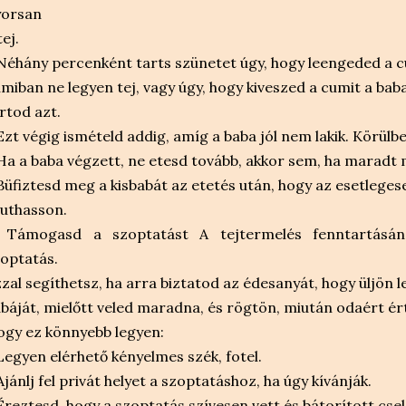
yorsan
tej.
Néhány percenként tarts szünetet úgy, hogy leengeded a cu
miban ne legyen tej, vagy úgy, hogy kiveszed a cumit a baba
rtod azt.
Ezt végig ismételd addig, amíg a baba jól nem lakik. Körülbelü
Ha a baba végzett, ne etesd tovább, akkor sem, ha maradt 
Büfiztesd meg a kisbabát az etetés után, hogy az esetleges
juthasson.
. Támogasd a szoptatást A tejtermelés fenntartásán
optatás.
zal segíthetsz, ha arra biztatod az édesanyát, hogy üljön 
báját, mielőtt veled maradna, és rögtön, miután odaért ér
gy ez könnyebb legyen:
Legyen elérhető kényelmes szék, fotel.
Ajánlj fel privát helyet a szoptatáshoz, ha úgy kívánják.
Éreztesd, hogy a szoptatás szívesen vett és bátorított csel