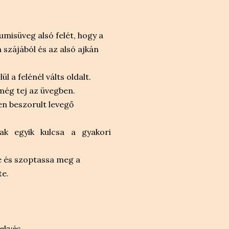
misüveg alsó felét, hogy a
 szájából és az alsó ajkán
l a felénél válts oldalt.
még tej az üvegben.
en beszorult levegő
ak egyik kulcsa a gyakori
le és szoptassa meg a
te.
ekvés.