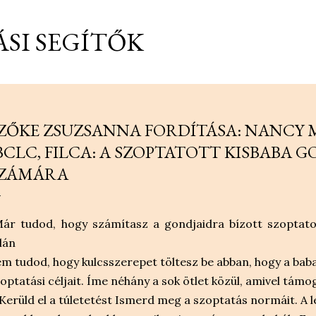
Ugrás a fő tartalomra
SI SEGÍTŐK
ZŐKE ZSUZSANNA FORDÍTÁSA: NANCY
BCLC, FILCA: A SZOPTATOTT KISBABA 
ZÁMÁRA
ár tudod, hogy számítasz a gondjaidra bízott szoptato
lán
m tudod, hogy kulcsszerepet töltesz be abban, hogy a baba
optatási céljait. Íme néhány a sok ötlet közül, amivel tám
 Kerüld el a túletetést Ismerd meg a szoptatás normáit. A 