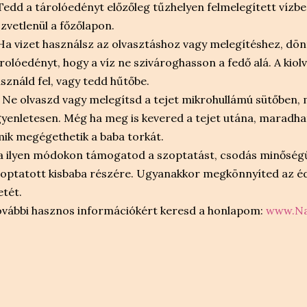
Tedd a tárolóedényt előzőleg tűzhelyen felmelegített vízbe
zvetlenül a főzőlapon.
Ha vizet használsz az olvasztáshoz vagy melegítéshez, dö
rolóedényt, hogy a víz ne szivároghasson a fedő alá. A kiol
sználd fel, vagy tedd hűtőbe.
 Ne olvaszd vagy melegítsd a tejet mikrohullámú sütőben,
yenletesen. Még ha meg is kevered a tejet utána, maradha
ik megégethetik a baba torkát.
 ilyen módokon támogatod a szoptatást, csodás minőség
optatott kisbaba részére. Ugyanakkor megkönnyíted az éd
etét.
vábbi hasznos információkért keresd a honlapom:
www.Na