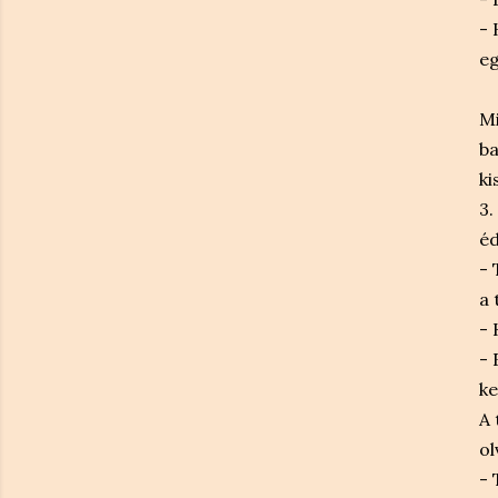
- 
eg
Mi
ba
ki
3.
éd
- 
a 
- 
- 
ke
A 
ol
- 