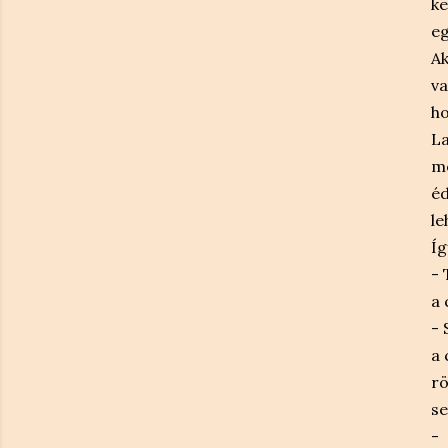
ke
eg
Ak
va
ho
La
mó
éd
le
Íg
- 
a 
- 
a 
rö
se
- 