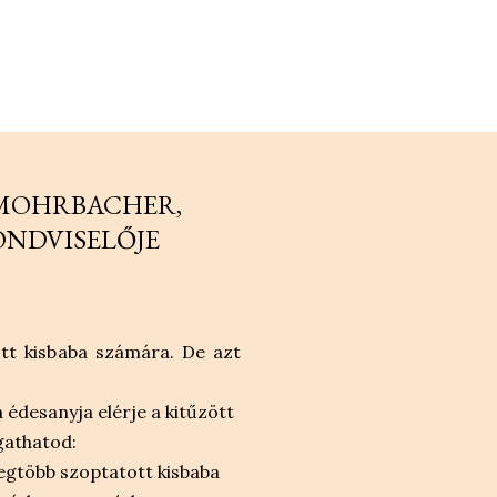
 MOHRBACHER,
GONDVISELŐJE
tt kisbaba számára. De azt
 édesanyja elérje a kitűzött
ogathatod:
legtöbb szoptatott kisbaba