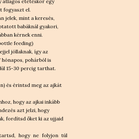
y átlagos etetéskor egy
 fogyaszt el.
n jelek, mint a keresés,
optatott babáknál gyakori,
ábban kérnek enni.
bottle feeding)
jel jóllaknak, így az
7 hónapos, pohárból is
lül 15-30 percig tarthat.
en) és érintsd meg az ajkát
hoz, hogy az ajkai inkább
ndezés azt jelzi, hogy
, fordítsd őket ki az ujjaid
artsd, hogy ne folyjon túl