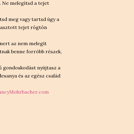
. Ne melegítsd a tejet
ntsd meg vagy tartsd úgy a
vasztott tejet rögtön
 mert az nem melegít
tnak benne forróbb részek,
ű gondoskodást nyújtasz a
esanya és az egész család
ncyMohrbacher.com