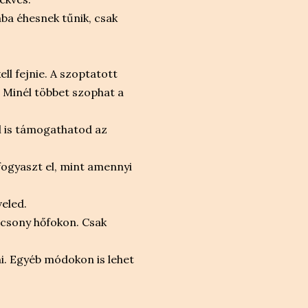
ba éhesnek tűnik, csak
ll fejnie. A szoptatott
 Minél többet szophat a
el is támogathatod az
fogyaszt el, mint amennyi
veled.
acsony hőfokon. Csak
ni. Egyéb módokon is lehet