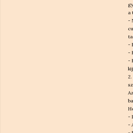
g
a 
- 
cu
ta
- 
- 
- 
ki
2
sz
Az
ba
Ho
- 
- 
- 