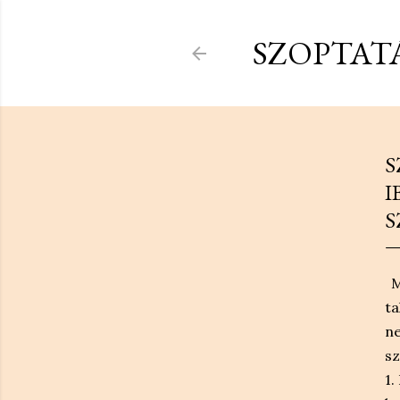
SZOPTATÁ
S
I
S
M
ta
ne
sz
1.