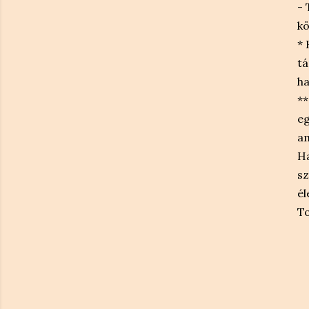
- 
kö
* 
tá
ha
**
eg
am
Ha
sz
él
To