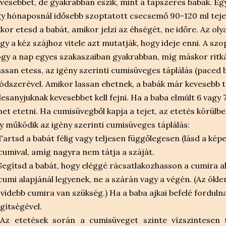
vesebbet, de gyakrabban eszik, mint a tápszeres babák. Eg
y hónaposnál idősebb szoptatott csecsemő 90-120 ml tejet
kor etesd a babát, amikor jelzi az éhségét, ne időre. Az olya
gy a kéz szájhoz vitele azt mutatják, hogy ideje enni. A sz
gy a nap egyes szakaszaiban gyakrabban, míg máskor ritk
ssan etess, az igény szerinti cumisüveges táplálás (paced 
dszerével. Amikor lassan ehetnek, a babák már kevesebb tej
esanyjuknak kevesebbet kell fejni. Ha a baba elmúlt 6 vagy 
het etetni. Ha cumisüvegből kapja a tejet, az etetés körülbe
y működik az igény szerinti cumisüveges táplálás:
Tartsd a babát félig vagy teljesen függőlegesen (lásd a kép
cumival, amíg nagyra nem tátja a száját.
Segítsd a babát, hogy eléggé rácsatlakozhasson a cumira ah
cumi alapjánál legyenek, ne a szárán vagy a végén. (Az ökle
videbb cumira van szükség.) Ha a baba ajkai befelé fordulnak
gítségével.
Az etetések során a cumisüveget szinte vízszintesen t