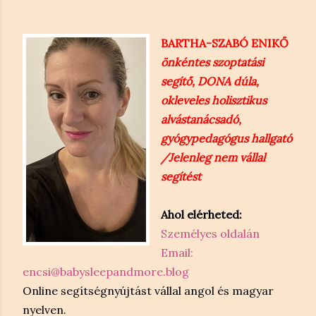
BARTHA-SZABÓ ENIKŐ
önkéntes szoptatási
segítő, DONA dúla,
okleveles holisztikus
alvástanácsadó,
gyógypedagógus hallgató
/Jelenleg nem vállal
segítést
Ahol elérheted:
Személyes oldalán
Email:
encsi@babysleepandmore.blog
Online segítségnyújtást vállal angol és magyar
nyelven.