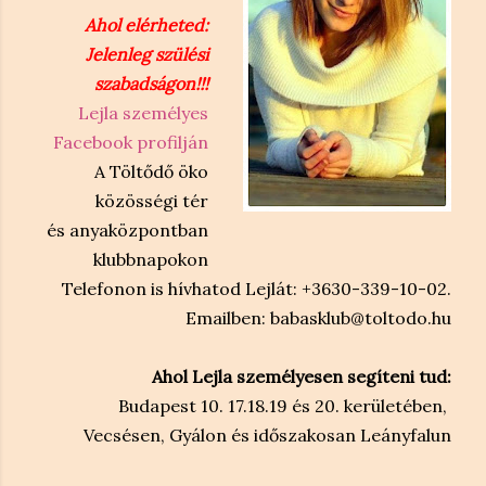
Ahol elérheted:
Jelenleg szülési
szabadságon!!!
Lejla személyes
Facebook profilján
A Töltődő öko
közösségi tér
és anyaközpontban
klubbnapokon
Telefonon is hívhatod Lejlát: +3630-339-10-02.
Emailben: babasklub@toltodo.hu
Ahol Lejla
személyesen segíteni tud:
Budapest 10. 17.18.19 és 20. kerületében,
Vecsésen, Gyálon és időszakosan Leányfalun